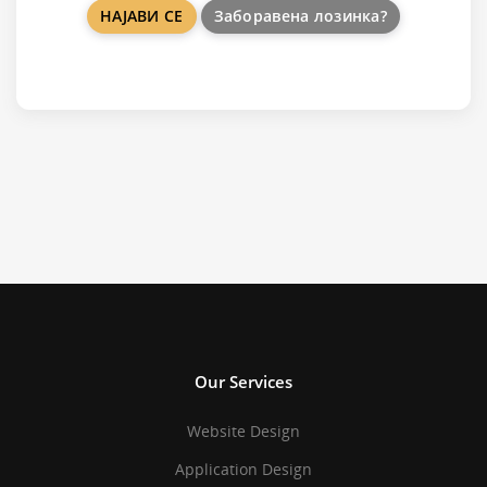
Заборавена лозинка?
Our Services
Website Design
Application Design