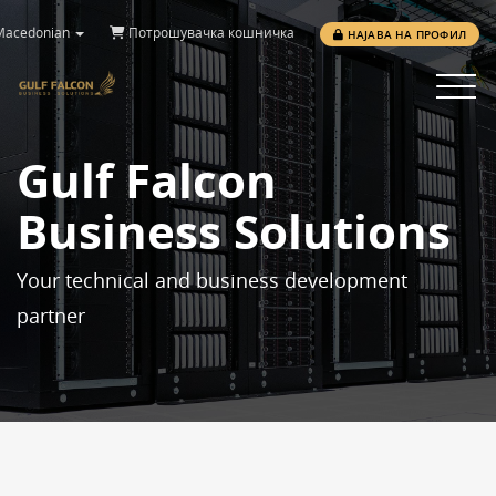
acedonian
Потрошувачка кошничка
НАЈАВА НА ПРОФИЛ
Toggle 
Gulf Falcon
Business Solutions
Your technical and business development
partner